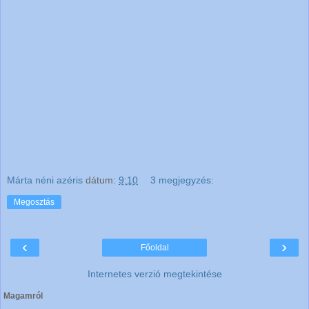
Márta néni azéris
dátum:
9:10
3 megjegyzés:
Megosztás
‹
›
Főoldal
Internetes verzió megtekintése
Magamról