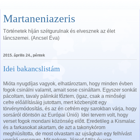
Martaneniazeris
Történetek híján szétgurulnak és elvesznek az élet
láncszemei. (Ancsel Éva)
2015. április 24., péntek
Idei bakancslistám
Mióta nyugdíjas vagyok, elhatároztam, hogy minden évben
fogok csinálni valamit, amait sose csináltam. Egyszer sonkát
pácoltam, tavaly pálinkát főztem, (igaz, csak a minőségi
cefre előállításáig jutottam, mert közbenjött egy
törvénymódosítás, és az én cefrém egy sarokban várja, hogy
sorsáról döntsön az Európai Únió) Idei tervem volt, hogy
verset fogok mondani közönség előtt. Eredetileg a Kismalac
és a farkasokat akartam, de azt a takonykórom
meghiúsította, de most olvastam az ujságban egy felhívást
versíró versenyre. Mit nekem, József Attila év van,