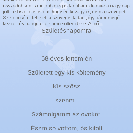
összedobtam, s mi több meg is tanultam, de mire a nagy nap
jött, azt is elfelejtettem, hogy én ki vagyok, nem a szöveget.
Szerencsére lehetett a szöveget tartani, így bár remegő
kézzel és hanggal, de nem sültem bele. A mű:
Születésnapomra
68 éves lettem én
Született egy kis költemény
Kis szösz
szenet.
Számolgatom az éveket,
Észre se vettem, és kitelt